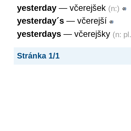
yesterday
— včerejšek
(n:)
yesterday´s
— včerejší
yesterdays
— včerejšky
(n: pl
Stránka 1/1