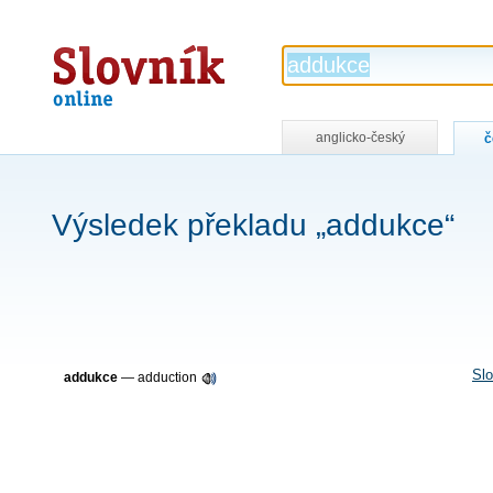
Slovník
online
anglicko-český
č
Výsledek překladu „addukce“
Slo
addukce
—
adduction