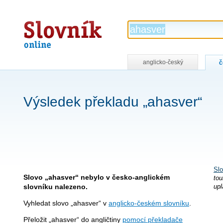
Slovník
online
anglicko-český
č
Výsledek překladu „ahasver“
Slo
Slovo „ahasver“ nebylo v česko-anglickém
tou
slovníku nalezeno.
upl
Vyhledat slovo „ahasver“ v
anglicko-českém slovníku
.
Přeložit „ahasver“ do angličtiny
pomocí překladače