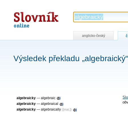
Slovník
online
anglicko-český
č
Výsledek překladu „algebraický“
Slo
algebraicky
—
algebraic
obv
algebraicky
—
algebraical
algebraicky
—
algebraically
([mat.])