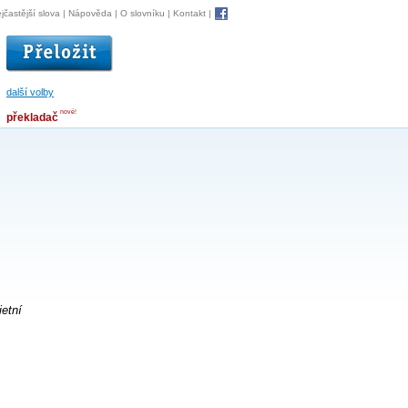
jčastější slova
|
Nápověda
|
O slovníku
|
Kontakt
|
další volby
nové!
překladač
ietní