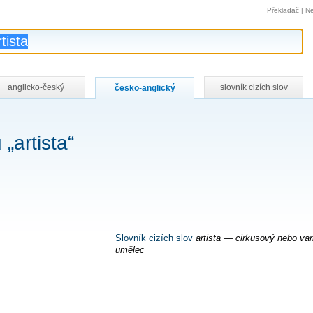
Překladač
|
Ne
anglicko-český
slovník cizích slov
česko-anglický
„artista“
Slovník cizích slov
artista — cirkusový nebo var
umělec