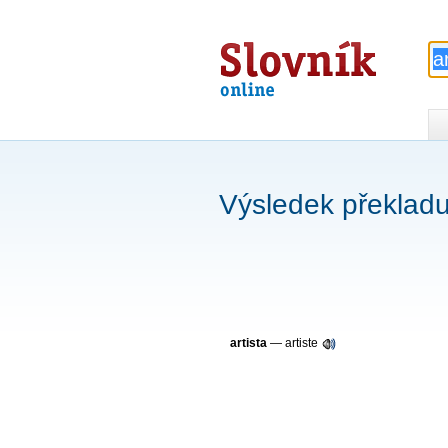
Slovník
online
Výsledek překladu 
artista
—
artiste