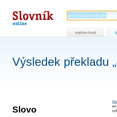
Slovník
online
anglicko-český
č
Výsledek překladu „
Slo
Slovo
arc
vyb