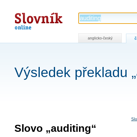
Slovník
online
anglicko-český
č
Výsledek překladu „
Slo
Slovo „auditing“