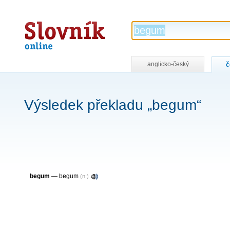
Slovník
online
anglicko-český
č
Výsledek překladu „begum“
begum
—
begum
(n:)