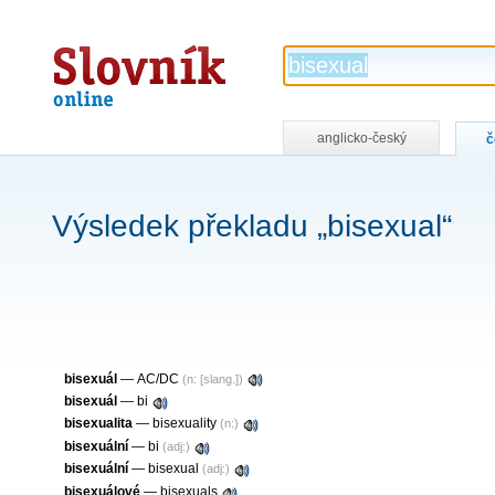
Slovník
online
anglicko-český
č
Výsledek překladu „bisexual“
bisexuál
—
AC/DC
(n: [slang.])
bisexuál
—
bi
bisexualita
—
bisexuality
(n:)
bisexuální
—
bi
(adj:)
bisexuální
—
bisexual
(adj:)
bisexuálové
—
bisexuals