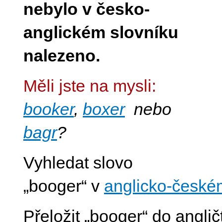
nebylo v česko-
anglickém slovníku
nalezeno.
Měli jste na mysli:
booker
,
boxer
nebo
bagr
?
Vyhledat slovo
„booger“ v
anglicko-české
Přeložit „booger“ do anglič