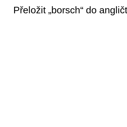
Přeložit „borsch“ do anglič