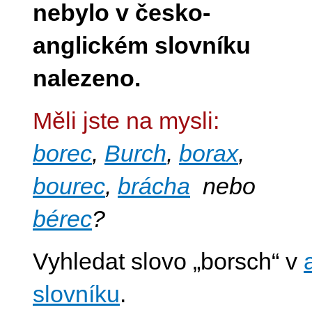
nebylo v česko-
anglickém slovníku
nalezeno.
Měli jste na mysli:
borec
,
Burch
,
borax
,
bourec
,
brácha
nebo
bérec
?
Vyhledat slovo „borsch“ v
slovníku
.