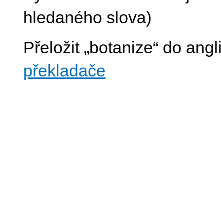
hledaného slova)
Přeložit „botanize“ do angl
překladače