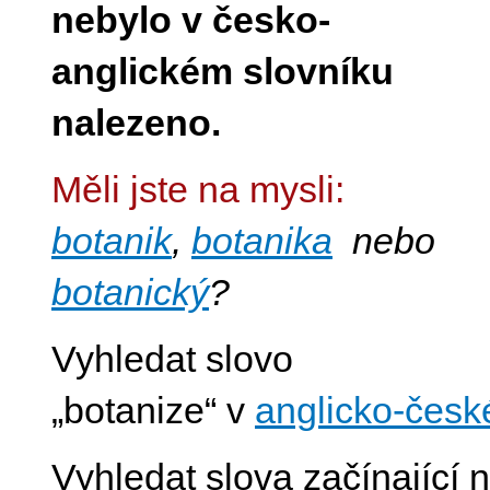
nebylo v česko-
anglickém slovníku
nalezeno.
Měli jste na mysli:
botanik
,
botanika
nebo
botanický
?
Vyhledat slovo
„botanize“ v
anglicko-česk
Vyhledat slova začínající n