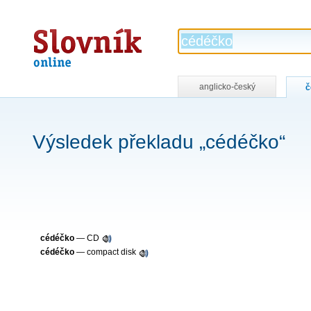
Slovník
online
anglicko-český
č
Výsledek překladu „cédéčko“
cédéčko
—
CD
cédéčko
—
compact disk