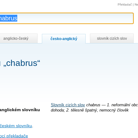
Překladač
|
Ne
anglicko-český
slovník cizích slov
česko-anglický
 „chabrus“
Slovník cizích slov
chabrus — 1. neformální ob
anglickém slovníku
dohoda; 2. tělesně špatný, nemocný člověk
-českém slovníku
.
cí překladače