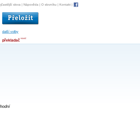
jčastější slova
|
Nápověda
|
O slovníku
|
Kontakt
|
další volby
nové!
překladač
chodní