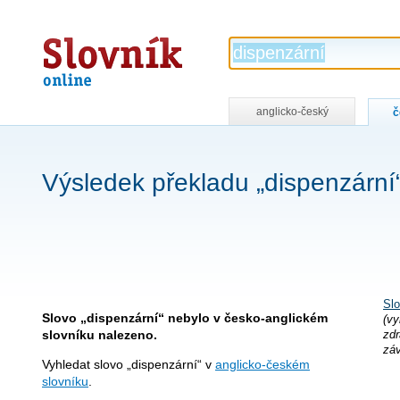
Slovník
online
anglicko-český
č
Výsledek překladu „dispenzární
Slo
Slovo „dispenzární“ nebylo v česko-anglickém
(vy
slovníku nalezeno.
zdr
zá
Vyhledat slovo „dispenzární“ v
anglicko-českém
slovníku
.