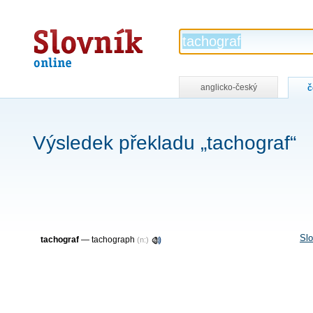
Slovník
online
anglicko-český
č
Výsledek překladu „tachograf“
Slo
tachograf
—
tachograph
(n:)