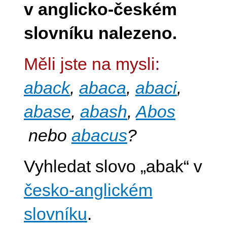
v anglicko-českém
slovníku nalezeno.
Měli jste na mysli:
aback
,
abaca
,
abaci
,
abase
,
abash
,
Abos
nebo
abacus
?
Vyhledat slovo „abak“ v
česko-anglickém
slovníku
.