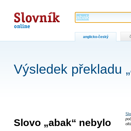
Slovník
online
anglicko-český
Výsledek překladu 
Slo
Slovo „abak“ nebylo
poč
olt