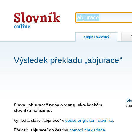
Slovník
online
anglicko-český
Výsledek překladu „abjurace“
Slo
Slovo „abjurace“ nebylo v anglicko-českém
náz
slovníku nalezeno.
Vyhledat slovo „abjurace“ v
česko-anglickém slovníku
.
Přeložit „abjurace“ do češtiny
pomocí překladače