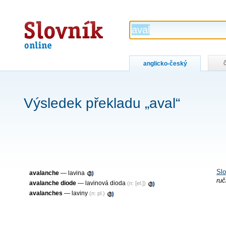
Slovník
online
anglicko-český
Výsledek překladu „aval“
Slo
avalanche
— lavina
ruč
avalanche diode
— lavinová dioda
(n: [el.])
avalanches
— laviny
(n: pl.)