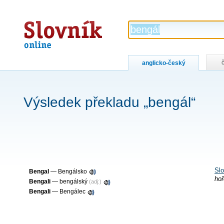
Slovník
online
anglicko-český
Výsledek překladu „bengál“
Slo
Bengal
— Bengálsko
hoř
Bengali
— bengálský
(adj:)
Bengali
— Bengálec