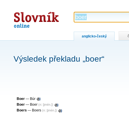
Slovník
online
anglicko-český
Výsledek překladu „boer“
Boer
— Búr
Boer
— Boer
(n: [jmén.])
Boers
— Boers
(n: [jmén.])