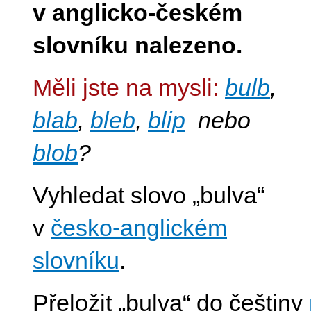
v anglicko-českém
slovníku nalezeno.
Měli jste na mysli:
bulb
,
blab
,
bleb
,
blip
nebo
blob
?
Vyhledat slovo „bulva“
v
česko-anglickém
slovníku
.
Přeložit „bulva“ do češtiny