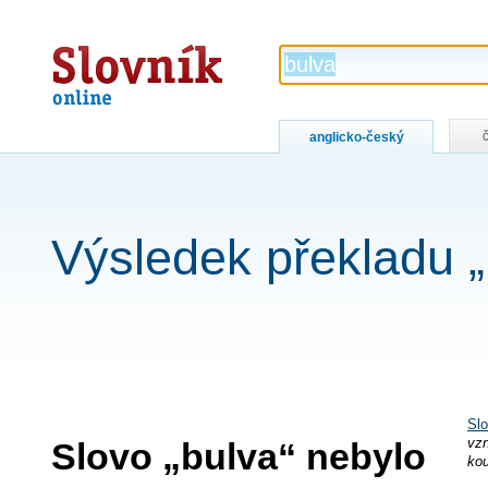
Slovník
online
anglicko-český
Výsledek překladu „
Slo
Slovo „bulva“ nebylo
vzn
kou