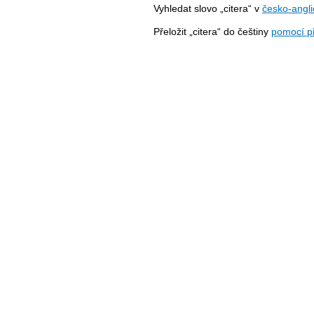
Vyhledat slovo „citera“ v
česko-angl
Přeložit „citera“ do češtiny
pomocí p