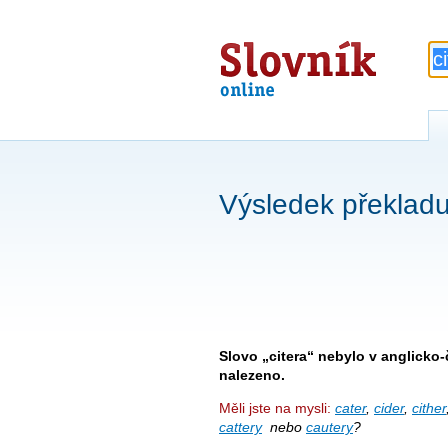
Slovník
online
Výsledek překladu 
Slovo „citera“ nebylo v anglicko
nalezeno.
Měli jste na mysli:
cater
,
cider
,
cither
cattery
nebo
cautery
?