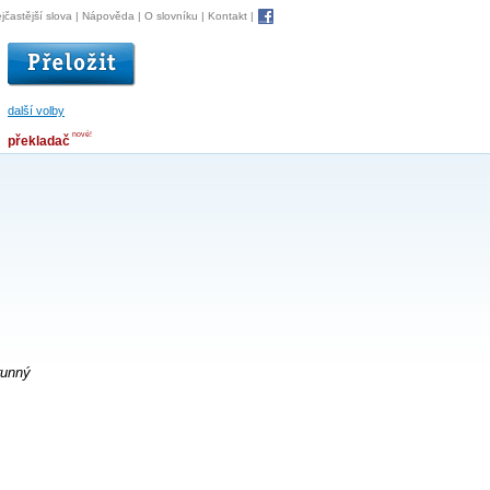
jčastější slova
|
Nápověda
|
O slovníku
|
Kontakt
|
další volby
nové!
překladač
runný