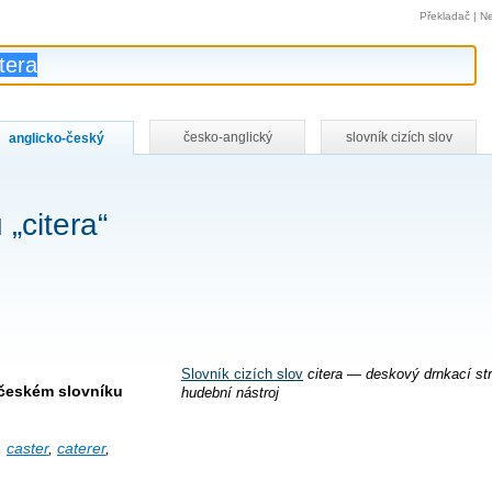
Překladač
|
Ne
česko-anglický
slovník cizích slov
anglicko-český
„citera“
Slovník cizích slov
citera — deskový drnkací st
-českém slovníku
hudební nástroj
,
caster
,
caterer
,