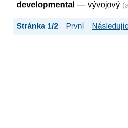
developmental
— vývojový
(a
Stránka 1/2
První
Následujíc