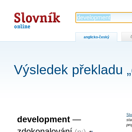
Slovník
online
anglicko-český
Výsledek překladu 
Slo
development
—
sta
pro
zdokonalování
(n:)