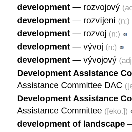
development
— rozvojový
(ad
development
— rozvíjení
(n:)
development
— rozvoj
(n:)
development
— vývoj
(n:)
development
— vývojový
(adj
Development Assistance Co
Assistance Committee DAC
([
Development Assistance Co
Assistance Committee
([eko.])
development of landscape
—