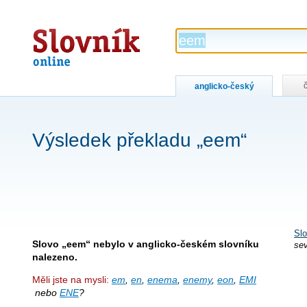
Slovník
online
anglicko-český
Výsledek překladu „eem“
Slo
Slovo „eem“ nebylo v anglicko-českém slovníku
sev
nalezeno.
Měli jste na mysli:
em
,
en
,
enema
,
enemy
,
eon
,
EMI
nebo
ENE
?