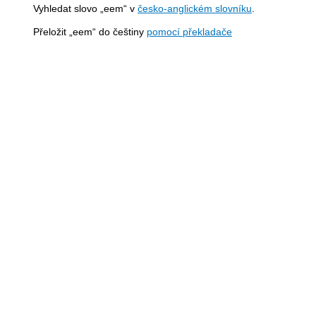
Vyhledat slovo „eem“ v
česko-anglickém slovníku
.
Přeložit „eem“ do češtiny
pomocí překladače