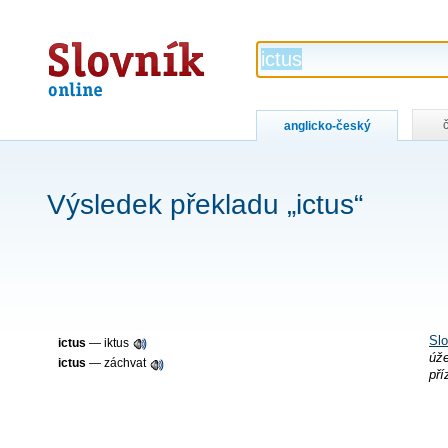
Slovník
online
anglicko-český
Výsledek překladu „ictus“
Slo
ictus
— iktus
úže
ictus
— záchvat
pří