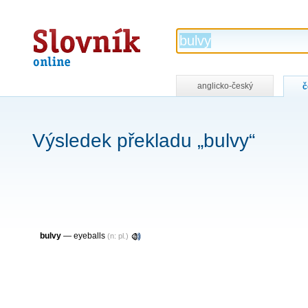
Slovník
online
anglicko-český
č
Výsledek překladu „bulvy“
bulvy
—
eyeballs
(n: pl.)