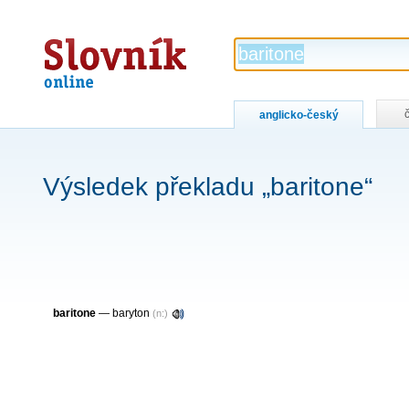
Slovník
online
anglicko-český
Výsledek překladu „baritone“
baritone
— baryton
(n:)