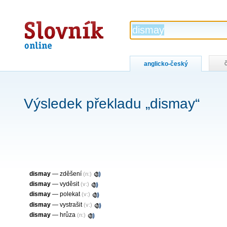
Slovník
online
anglicko-český
Výsledek překladu „dismay“
dismay
— zděšení
(n:)
dismay
— vyděsit
(v:)
dismay
— polekat
(v:)
dismay
— vystrašit
(v:)
dismay
— hrůza
(n:)