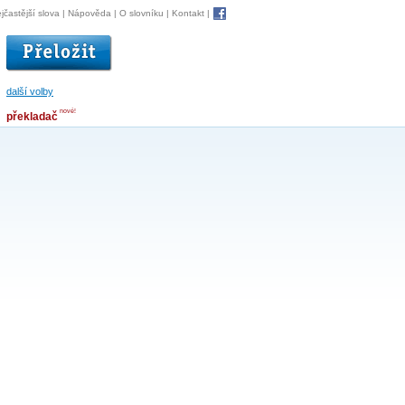
jčastější slova
|
Nápověda
|
O slovníku
|
Kontakt
|
další volby
nové!
překladač