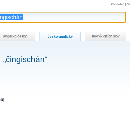
Překladač
|
Ne
anglicko-český
slovník cizích slov
česko-anglický
 „čingischán“