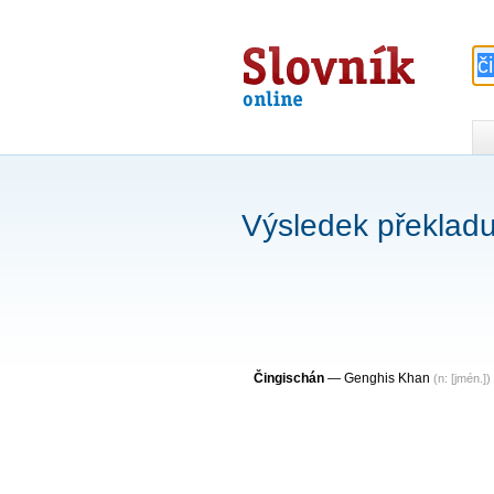
Slovník
online
Výsledek překladu
Čingischán
—
Genghis Khan
(n: [jmén.])