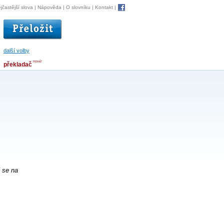
jčastější slova
|
Nápověda
|
O slovníku
|
Kontakt
|
další volby
nové!
překladač
 se na