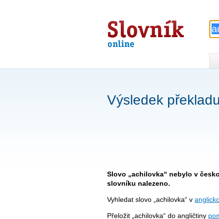
Slovník
online
Výsledek překladu
Slovo „achilovka“ nebylo v česk
slovníku nalezeno.
Vyhledat slovo „achilovka“ v
anglick
Přeložit „achilovka“ do angličtiny
pom