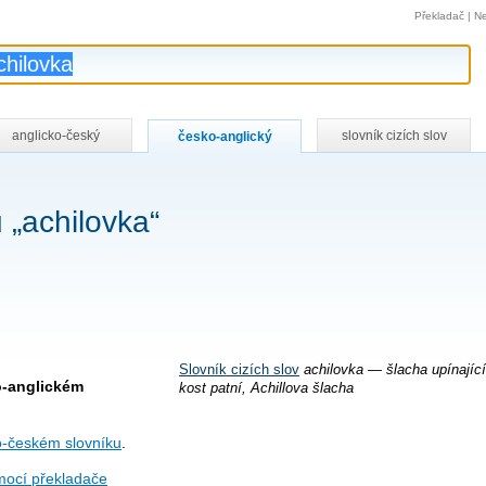
Překladač
|
Ne
anglicko-český
slovník cizích slov
česko-anglický
 „achilovka“
Slovník cizích slov
achilovka — šlacha upínající
o-anglickém
kost patní, Achillova šlacha
o-českém slovníku
.
ocí překladače