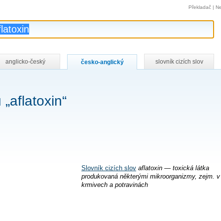
Překladač
|
Ne
anglicko-český
slovník cizích slov
česko-anglický
„aflatoxin“
Slovník cizích slov
aflatoxin — toxická látka
produkovaná některými mikroorganizmy, zejm. v
krmivech a potravinách