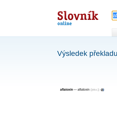
Slovník
online
Výsledek překladu 
aflatoxin
—
aflatoxin
([eko.])