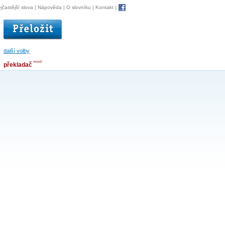
jčastější slova
|
Nápověda
|
O slovníku
|
Kontakt
|
další volby
nové!
překladač