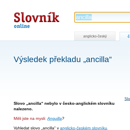
Slovník
online
anglicko-český
č
Výsledek překladu „ancilla“
Slo
Slovo „ancilla“ nebylo v česko-anglickém slovníku
nalezeno.
Měli jste na mysli:
Anguilla
?
Vyhledat slovo „ancilla“ v
anglicko-českém slovníku
.