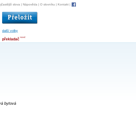
jčastější slova
|
Nápověda
|
O slovníku
|
Kontakt
|
další volby
nové!
překladač
vá bytová