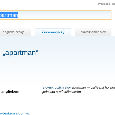
Překladač
|
Ne
anglicko-český
slovník cizích slov
česko-anglický
u „apartman“
Slovník cizích slov
apartman — zařízená hotelo
o-anglickém
jednotka s příslušenstvím
o-českém slovníku
.