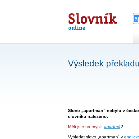
Slovník
online
Výsledek překlad
Slovo „apartman“ nebylo v česk
slovníku nalezeno.
Měli jste na mysli:
apartmá
?
Vyhledat slovo „apartman“ v
anglick