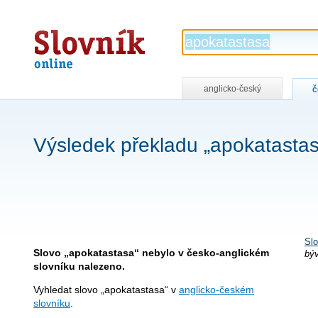
Slovník
online
anglicko-český
č
Výsledek překladu „apokatasta
Slo
Slovo „apokatastasa“ nebylo v česko-anglickém
býv
slovníku nalezeno.
Vyhledat slovo „apokatastasa“ v
anglicko-českém
slovníku
.