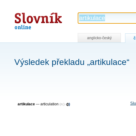
Slovník
online
anglicko-český
č
Výsledek překladu „artikulace“
Slo
artikulace
—
articulation
(n:)