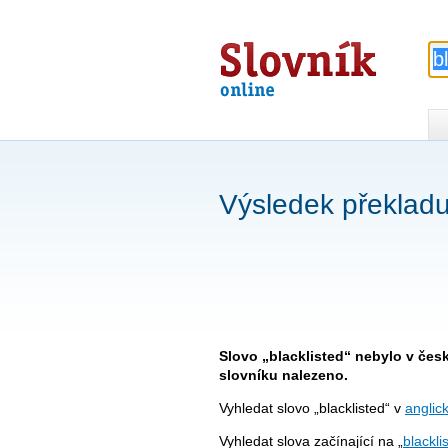
Slovník
online
Výsledek překladu 
Slovo „blacklisted“ nebylo v če
slovníku nalezeno.
Vyhledat slovo „blacklisted“ v
anglic
Vyhledat slova začínající na „
blacklis