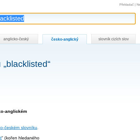
Překladač
|
Ne
anglicko-český
slovník cizích slov
česko-anglický
„blacklisted“
sko-anglickém
ko-českém slovníku
.
t
“ (kořen hledaného