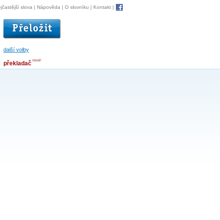
jčastější slova
|
Nápověda
|
O slovníku
|
Kontakt
|
další volby
nové!
překladač