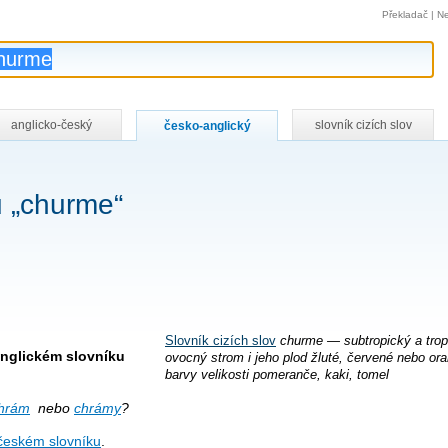
Překladač
|
Ne
anglicko-český
slovník cizích slov
česko-anglický
u „churme“
Slovník cizích slov
churme — subtropický a trop
nglickém slovníku
ovocný strom i jeho plod žluté, červené nebo or
barvy velikosti pomeranče, kaki, tomel
hrám
nebo
chrámy
?
českém slovníku
.