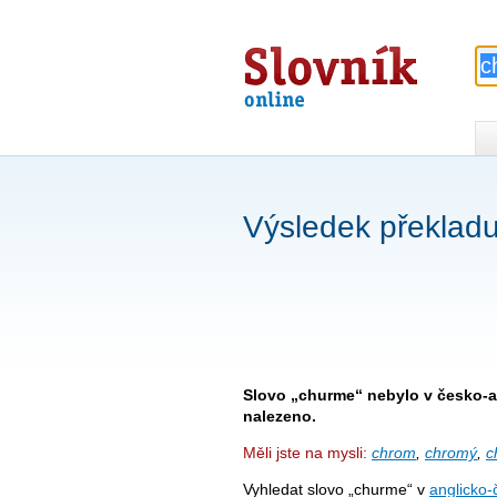
Slovník
online
Výsledek překlad
Slovo „churme“ nebylo v česko-a
nalezeno.
Měli jste na mysli:
chrom
,
chromý
,
c
Vyhledat slovo „churme“ v
anglicko-