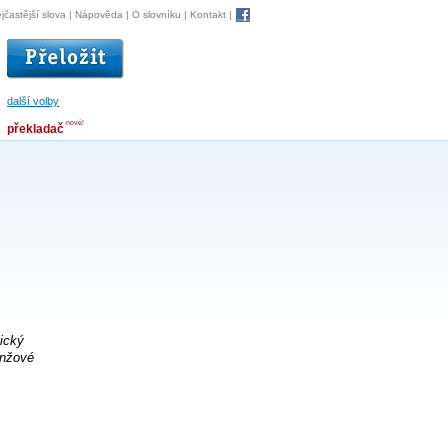
jčastější slova
|
Nápověda
|
O slovníku
|
Kontakt
|
další volby
nové!
překladač
ický
anžové