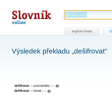
Slovník
online
anglicko-český
č
Výsledek překladu „dešifrovat“
dešifrovat
—
unscramble
(v:)
dešifrovat
—
break
(v:)