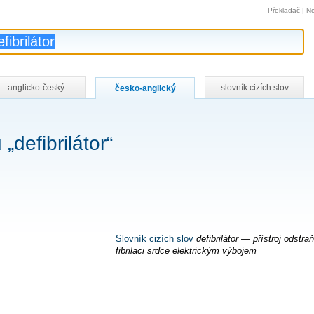
Překladač
|
Ne
anglicko-český
slovník cizích slov
česko-anglický
„defibrilátor“
Slovník cizích slov
defibrilátor — přístroj odstraň
fibrilaci srdce elektrickým výbojem