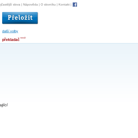
jčastější slova
|
Nápověda
|
O slovníku
|
Kontakt
|
další volby
nové!
překladač
ující