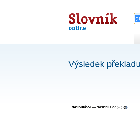
Slovník
online
Výsledek překladu 
defibrilátor
—
defibrillator
(n:)