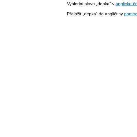
Vyhledat slovo „depka“ v
anglicko-č
Přeložit „depka“ do angličtiny
pomoc