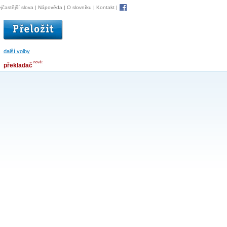
jčastější slova
|
Nápověda
|
O slovníku
|
Kontakt
|
další volby
nové!
překladač