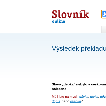
Slovník
online
Výsledek překladu
Slovo „depka“ nebylo v česko-an
nalezeno.
Měli jste na mysli:
dávka
,
dívka
,
děv
dopis
nebo
dvacka
?