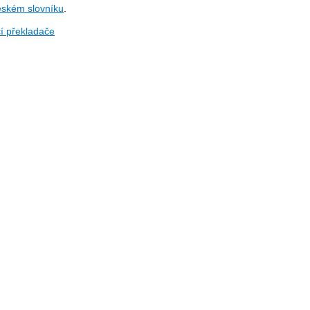
eském slovníku
.
í překladače