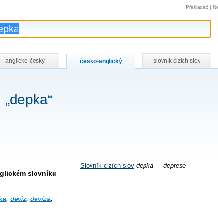
Překladač
|
Ne
anglicko-český
slovník cizích slov
česko-anglický
 „depka“
Slovník cizích slov
depka — deprese
glickém slovníku
ka
,
deviz
,
devíza
,