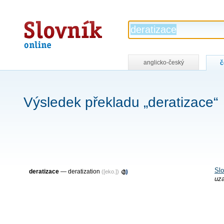
Slovník
online
anglicko-český
č
Výsledek překladu „deratizace“
Slo
deratizace
—
deratization
([eko.])
uz