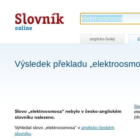
Slovník
online
anglicko-český
č
Výsledek překladu „elektroosm
Slo
Slovo „elektroosmosa“ nebylo v česko-anglickém
ele
slovníku nalezeno.
(di
Vyhledat slovo „elektroosmosa“ v
anglicko-českém
slovníku
.