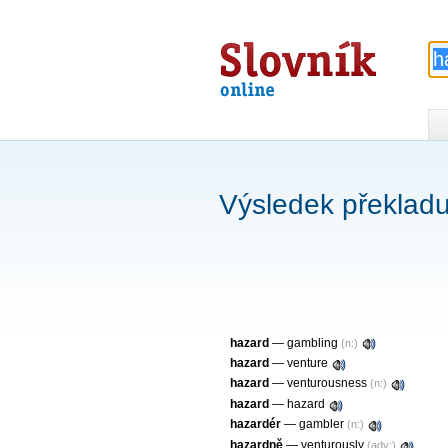
Slovník
online
Výsledek překladu
hazard
—
gambling
(n:)
hazard
—
venture
hazard
—
venturousness
(n:)
hazard
—
hazard
hazardér
—
gambler
(n:)
hazardně
—
venturously
(adv:)