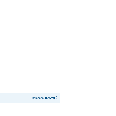
nalezeno
16 výrazů