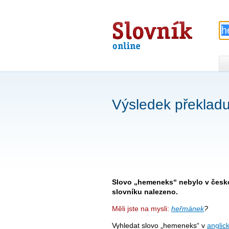
Slovník
online
Výsledek překlad
Slovo „hemeneks“ nebylo v česk
slovníku nalezeno.
Měli jste na mysli:
heřmánek
?
Vyhledat slovo „hemeneks“ v
anglic