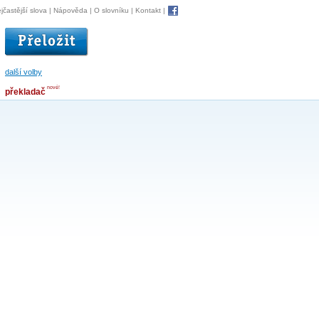
jčastější slova
|
Nápověda
|
O slovníku
|
Kontakt
|
další volby
nové!
překladač