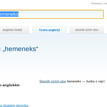
Překladač
|
Ne
anglicko-český
slovník cizích slov
česko-anglický
u „hemeneks“
Slovník cizích slov
hemeneks — šunka s vejci
o-anglickém
ko-českém slovníku
.