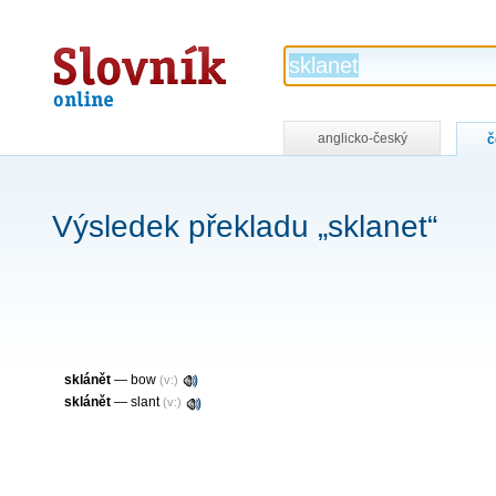
Slovník
online
anglicko-český
č
Výsledek překladu „sklanet“
sklánět
—
bow
(v:)
sklánět
—
slant
(v:)