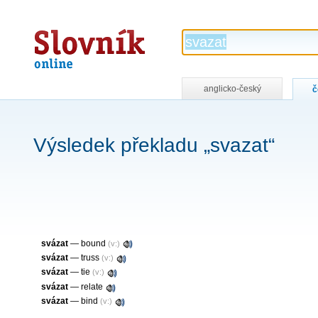
Slovník
online
anglicko-český
č
Výsledek překladu „svazat“
svázat
—
bound
(v:)
svázat
—
truss
(v:)
svázat
—
tie
(v:)
svázat
—
relate
svázat
—
bind
(v:)