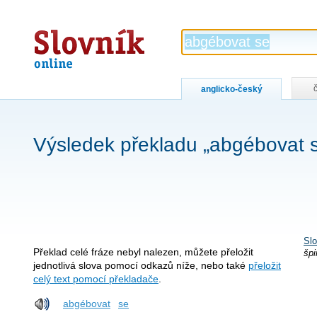
Slovník
online
anglicko-český
Výsledek překladu „abgébovat 
Slo
Překlad celé fráze nebyl nalezen, můžete přeložit
špi
jednotlivá slova pomocí odkazů níže, nebo také
přeložit
celý text pomocí překladače
.
abgébovat
se