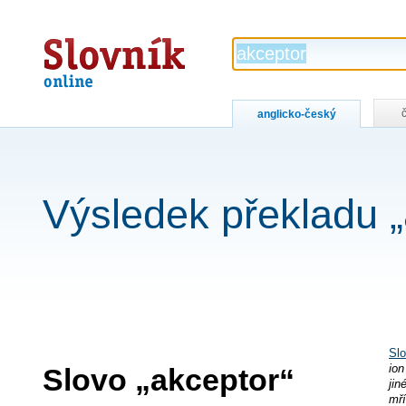
Slovník
online
anglicko-český
Výsledek překladu „
Slo
Slovo „akceptor“
ion
jin
mří