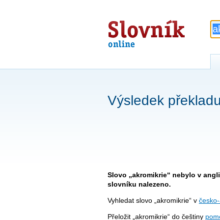
Slovník
online
Výsledek překladu
Slovo „akromikrie“ nebylo v ang
slovníku nalezeno.
Vyhledat slovo „akromikrie“ v
česko-
Přeložit „akromikrie“ do češtiny
pomo