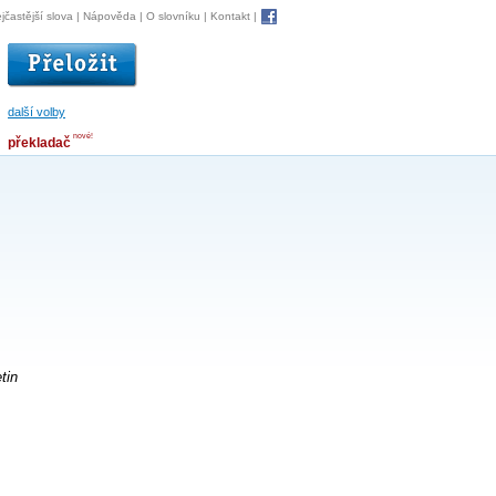
jčastější slova
|
Nápověda
|
O slovníku
|
Kontakt
|
další volby
nové!
překladač
tin