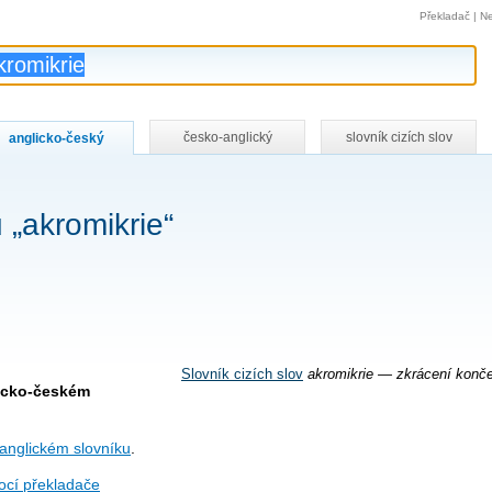
Překladač
|
Ne
česko-anglický
slovník cizích slov
anglicko-český
 „akromikrie“
Slovník cizích slov
akromikrie — zkrácení konče
licko-českém
anglickém slovníku
.
cí překladače